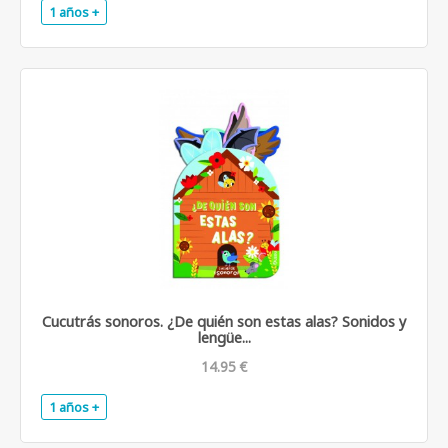
1 años +
.
Cucutrás sonoros. ¿De quién son estas alas? Sonidos y
lengüe...
14.95 €
1 años +
.