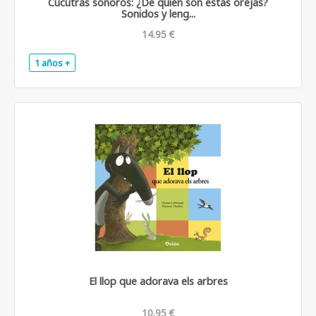
Cucutrás sonoros: ¿De quién son estas orejas?
Sonidos y leng...
14.95 €
1 años +
.
El llop que adorava els arbres
10.95 €