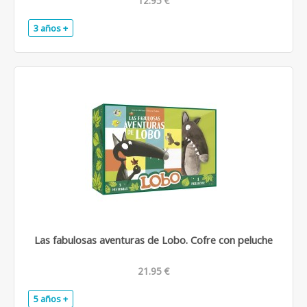
12.95 €
3 años +
.
Las fabulosas aventuras de Lobo. Cofre con peluche
21.95 €
5 años +
.