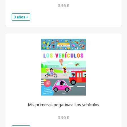
5.95 €
3 años +
.
Mis primeras pegatinas: Los vehículos
5.95 €