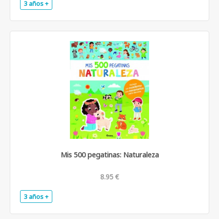
3 años +
.
Mis 500 pegatinas: Naturaleza
8.95 €
3 años +
.