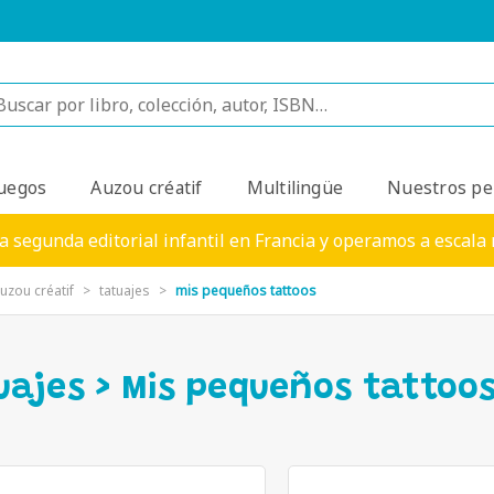
uegos
Auzou créatif
Multilingüe
Nuestros pe
a segunda editorial infantil en Francia y operamos a escala
uzou créatif
tatuajes
mis pequeños tattoos
uajes > Mis pequeños tattoo