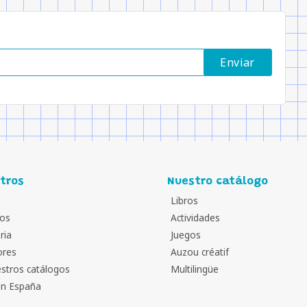
tros
Nuestro catálogo
Libros
os
Actividades
ria
Juegos
ores
Auzou créatif
stros catálogos
Multilingüe
en España