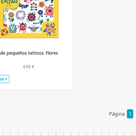
Mis pequeños tattoos: Flores
4.95 €
os +
.
Página
1