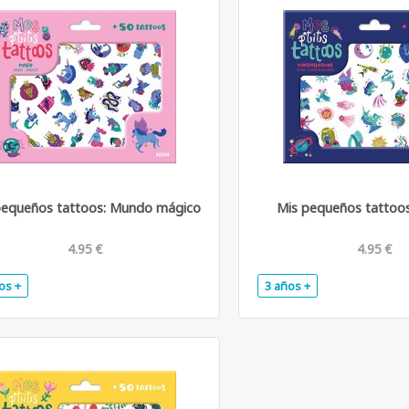
pequeños tattoos: Mundo mágico
Mis pequeños tattoos
4.95 €
4.95 €
os +
3 años +
.