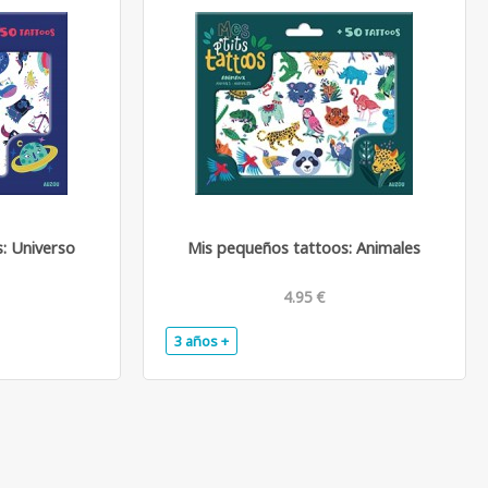
: Universo
Mis pequeños tattoos: Animales
4.95 €
3 años +
.
.