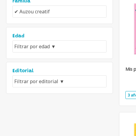
Familia
Edad
Mis 
Editorial
3 añ