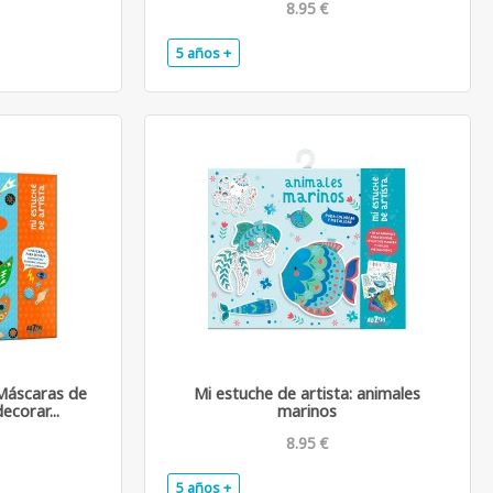
8.95 €
5 años +
.
.
 Máscaras de
Mi estuche de artista: animales
corar...
marinos
8.95 €
5 años +
.
.