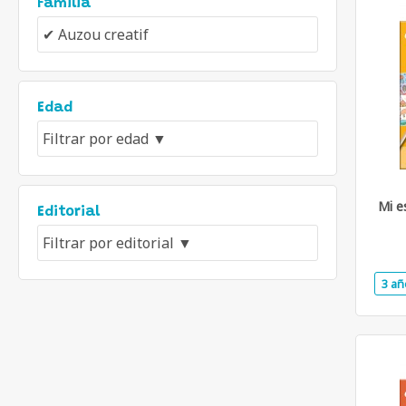
Familia
Edad
Mi e
Editorial
3 añ