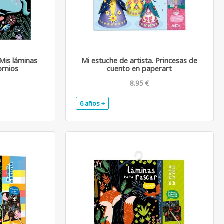
 Mis láminas
Mi estuche de artista. Princesas de
ornios
cuento en paperart
8.95 €
6 años +
.
.