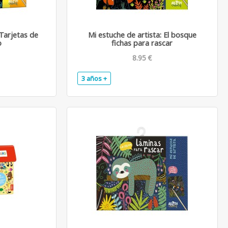
 Tarjetas de
Mi estuche de artista: El bosque
o
fichas para rascar
8.95 €
3 años +
.
.