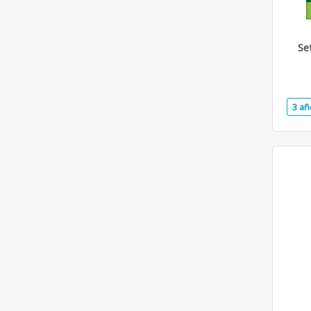
Se
3 añ