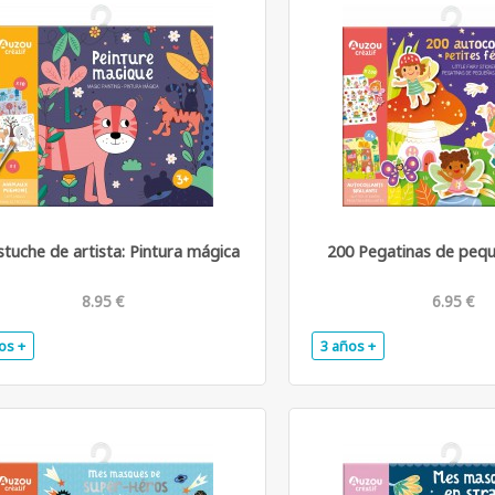
stuche de artista: Pintura mágica
200 Pegatinas de peq
8.95 €
6.95 €
os +
3 años +
.