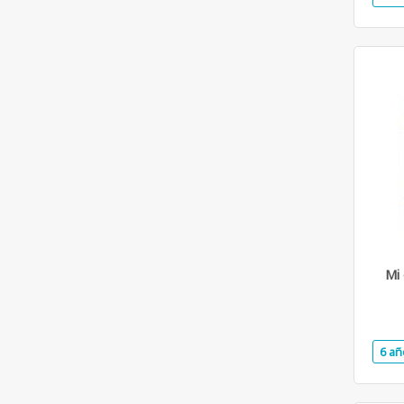
Mi 
6 añ