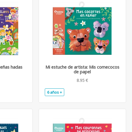
ueñas hadas
Mi estuche de artista: Mis comecocos
de papel
8.95 €
6 años +
.
.