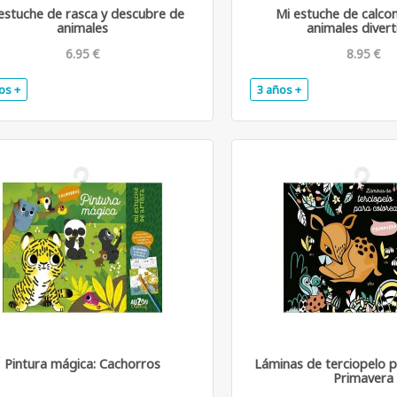
estuche de rasca y descubre de
Mi estuche de calco
animales
animales divert
6.95 €
8.95 €
os +
3 años +
.
Pintura mágica: Cachorros
Láminas de terciopelo p
Primavera