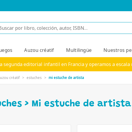
uegos
Auzou créatif
Multilingüe
Nuestros pe
a segunda editorial infantil en Francia y operamos a escala
uzou créatif
estuches
mi estuche de artista
uches > Mi estuche de artista