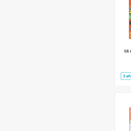
Mi 
3 añ