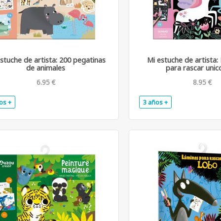
stuche de artista: 200 pegatinas
Mi estuche de artista:
de animales
para rascar unic
6.95 €
8.95 €
os +
3 años +
.