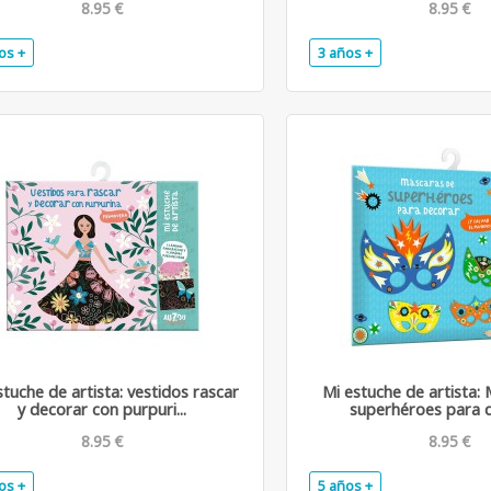
8.95 €
8.95 €
os +
3 años +
.
stuche de artista: vestidos rascar
Mi estuche de artista:
y decorar con purpuri...
superhéroes para de
8.95 €
8.95 €
os +
5 años +
.