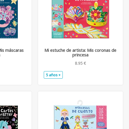
Mis máscaras
Mi estuche de artista: Mis coronas de
a
princesa
8.95 €
5 años +
.
.