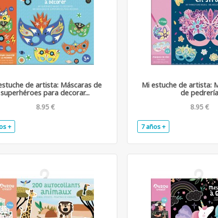
estuche de artista: Máscaras de
Mi estuche de artista: 
superhéroes para decorar...
de pedrerí
8.95 €
8.95 €
os +
7 años +
.