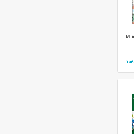
Mi e
3 añ