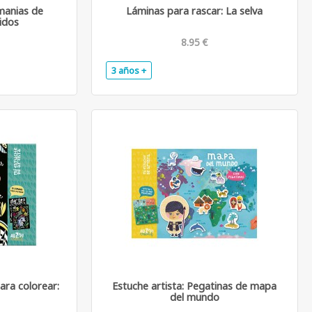
manias de
Láminas para rascar: La selva
idos
8.95 €
3 años +
.
.
ara colorear:
Estuche artista: Pegatinas de mapa
del mundo