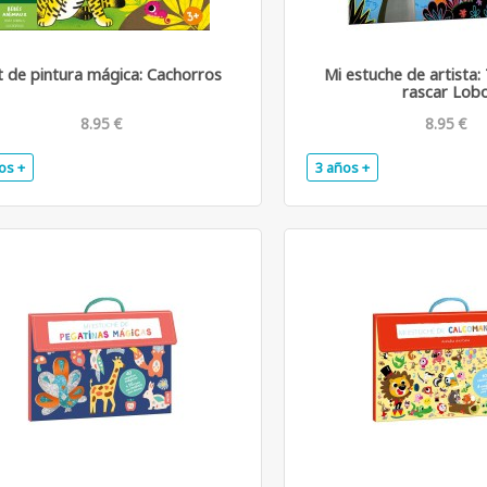
t de pintura mágica: Cachorros
Mi estuche de artista:
rascar Lob
8.95 €
8.95 €
os +
3 años +
.