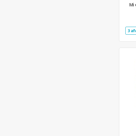
Mi 
3 añ