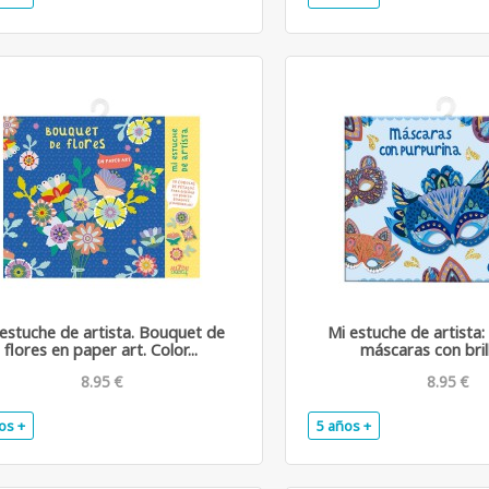
estuche de artista. Bouquet de
Mi estuche de artista:
flores en paper art. Color...
máscaras con bril
8.95 €
8.95 €
os +
5 años +
.