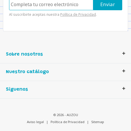
Al suscribirte aceptas nuestra
Política de Privacidad
.
Sobre nosotros
Contáctanos
Nuestro catálogo
Quiénes somos
Nuestra historia
Libros
Síguenos
Nuestros valores
Actividades
Descarga nuestros catálogos
Juegos
Distribución en España
Auzou créatif
© 2026 - AUZOU
Contactanos
Multilingüe
Aviso legal
|
Política de Privacidad
|
Sitemap