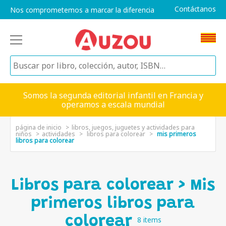
Contáctanos
Nos comprometemos a marcar la diferencia
Somos la segunda editorial infantil en Francia y
operamos a escala mundial
página de inicio
libros, juegos, juguetes y actividades para
niños
actividades
libros para colorear
mis primeros
libros para colorear
Libros para colorear > Mis
primeros libros para
colorear
8 items