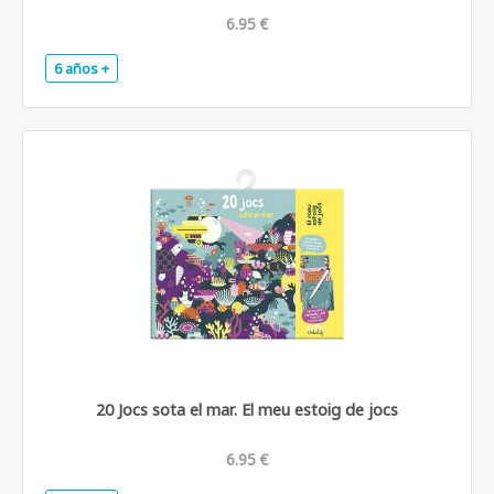
6.95 €
6 años +
.
20 Jocs sota el mar. El meu estoig de jocs
6.95 €