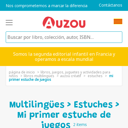
Contáctanos
Nos comprometemos a marcar la diferencia
Somos la segunda editorial infantil en Francia y
operamos a escala mundial
página de inicio
libros, juegos, juguetes y actividades para
niños
libros multilingües
auzou créatif
estuches
mi
primer estuche de juegos
Multilingües > Estuches >
Mi primer estuche de
juegos
2 items