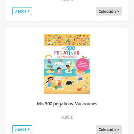
3 años +
Colección >
Mis 500 pegatinas. Vacaciones
8.95 €
5 años +
Colección >