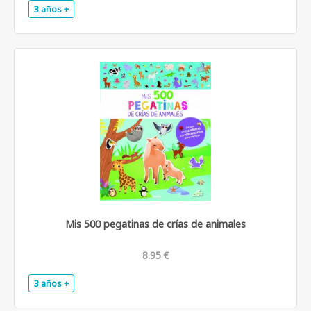
3 años +
.
Mis 500 pegatinas de crías de animales
8.95 €
3 años +
.