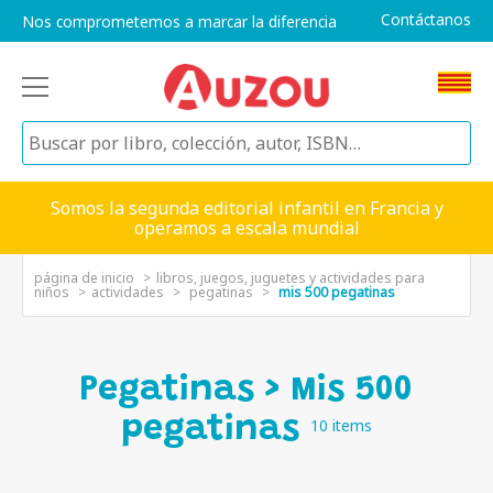
Contáctanos
Nos comprometemos a marcar la diferencia
Somos la segunda editorial infantil en Francia y
operamos a escala mundial
página de inicio
libros, juegos, juguetes y actividades para
niños
actividades
pegatinas
mis 500 pegatinas
Pegatinas > Mis 500
pegatinas
10 items