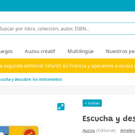
uegos
Auzou créatif
Multilingüe
Nuestros pe
a segunda editorial infantil en Francia y operamos a escala
scucha y descubre: los instrumentos
< Volver
Escucha y de
Auzou
(Editorial)
Amelin