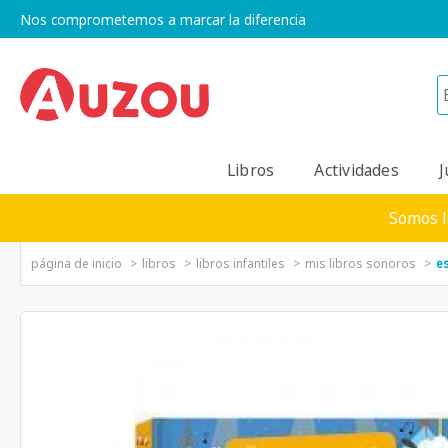
Nos comprometemos a marcar la diferencia
Libros
Actividades
J
Somos l
página de inicio
libros
libros infantiles
mis libros sonoros
e