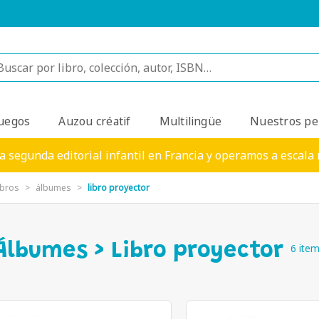
uegos
Auzou créatif
Multilingüe
Nuestros pe
a segunda editorial infantil en Francia y operamos a escala
ibros
álbumes
libro proyector
Álbumes > Libro proyector
6 ite