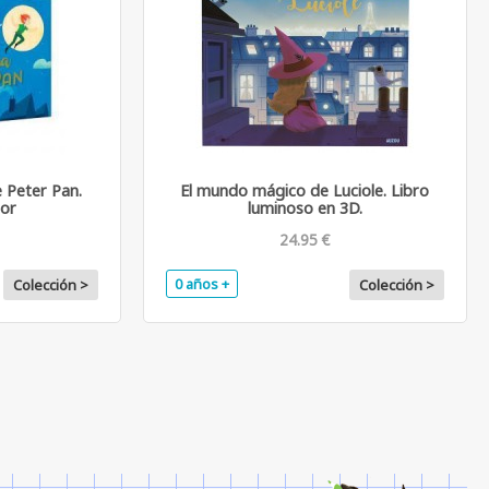
e Peter Pan.
El mundo mágico de Luciole. Libro
tor
luminoso en 3D.
24.95 €
0 años +
Colección >
Colección >