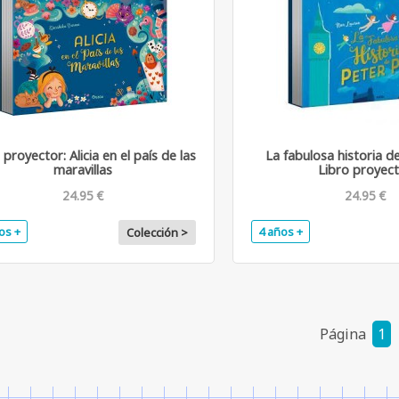
 proyector: Alicia en el país de las
La fabulosa historia d
maravillas
Libro proyec
24.95 €
24.95 €
os +
4 años +
Colección >
Página
1