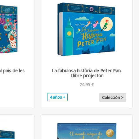
al pais de les
La fabulosa història de Peter Pan.
Llibre projector
24.95 €
4 años +
.
Colección >