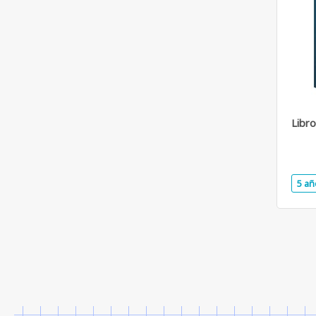
Libro
5 añ