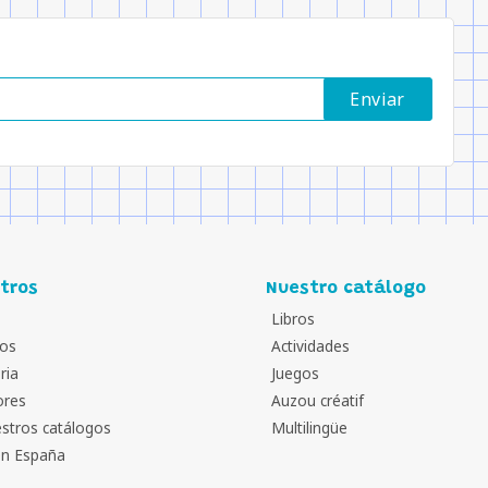
tros
Nuestro catálogo
Libros
os
Actividades
ria
Juegos
ores
Auzou créatif
stros catálogos
Multilingüe
en España