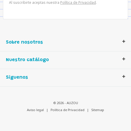
Al suscribirte aceptas nuestra
Política de Privacidad
.
Sobre nosotros
Contáctanos
Nuestro catálogo
Quiénes somos
Nuestra historia
Libros
Síguenos
Nuestros valores
Actividades
Descarga nuestros catálogos
Juegos
Distribución en España
Auzou créatif
© 2026 - AUZOU
Contactanos
Multilingüe
Aviso legal
|
Política de Privacidad
|
Sitemap