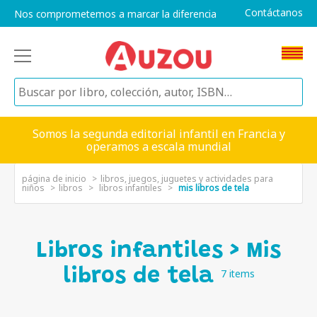
Contáctanos
Nos comprometemos a marcar la diferencia
Somos la segunda editorial infantil en Francia y
operamos a escala mundial
página de inicio
libros, juegos, juguetes y actividades para
niños
libros
libros infantiles
mis libros de tela
Libros infantiles > Mis
libros de tela
7 items