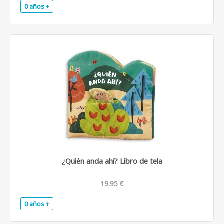
0 años +
.
¿Quién anda ahí? Libro de tela
19.95 €
0 años +
.