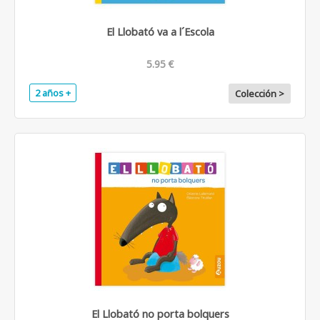
El Llobató va a l´Escola
5.95 €
2 años +
Colección >
El Llobató no porta bolquers