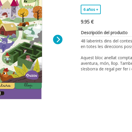
6 años +
9.95 €
Descripción del producto
48 laberints dins del contes
en totes les direccions poss
Aquest bloc anellat compt
aventura, món, llop. També 
s’esborra de regal per fer i