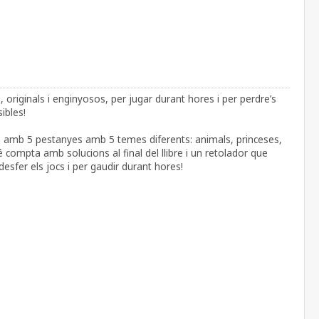
, originals i enginyosos, per jugar durant hores i per perdre’s
ibles!
a amb 5 pestanyes amb 5 temes diferents: animals, princeses,
compta amb solucions al final del llibre i un retolador que
 desfer els jocs i per gaudir durant hores!