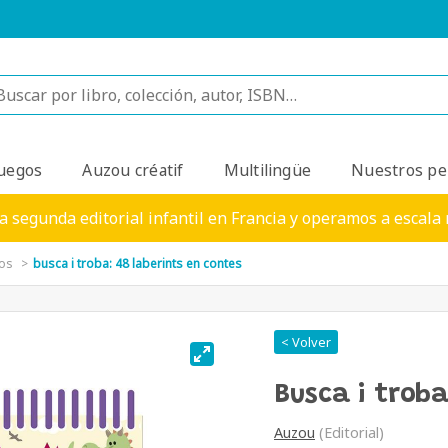
uegos
Auzou créatif
Multilingüe
Nuestros pe
a segunda editorial infantil en Francia y operamos a escala
dos
busca i troba: 48 laberints en contes
< Volver
Busca i troba
Auzou
(Editorial)