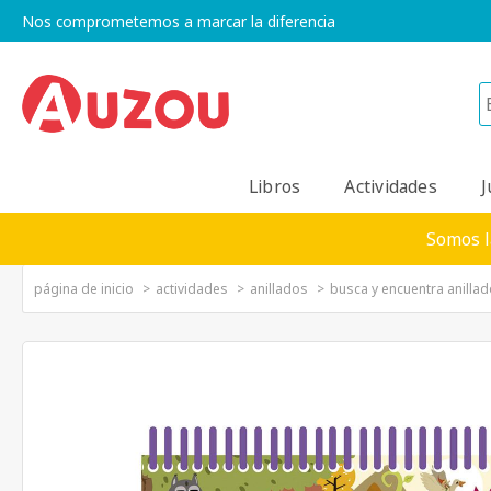
Nos comprometemos a marcar la diferencia
Libros
Actividades
J
Somos l
página de inicio
actividades
anillados
busca y encuentra anilla