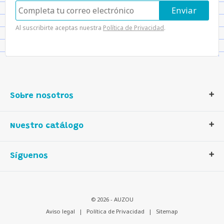
Al suscribirte aceptas nuestra
Política de Privacidad
.
Sobre nosotros
Contáctanos
Nuestro catálogo
Quiénes somos
Nuestra historia
Libros
Síguenos
Nuestros valores
Actividades
Descarga nuestros catálogos
Juegos
Distribución en España
Auzou créatif
© 2026 - AUZOU
Contactanos
Multilingüe
Aviso legal
|
Política de Privacidad
|
Sitemap