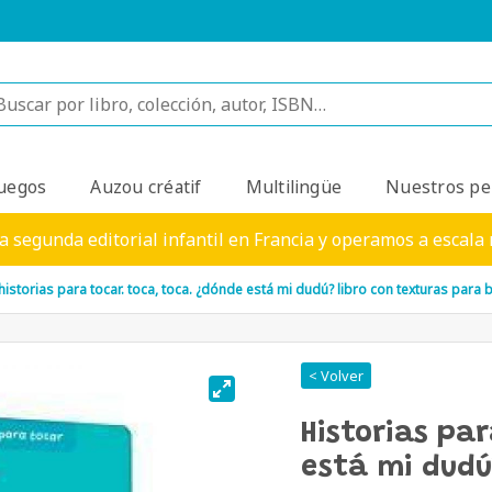
uegos
Auzou créatif
Multilingüe
Nuestros pe
a segunda editorial infantil en Francia y operamos a escala
historias para tocar. toca, toca. ¿dónde está mi dudú? libro con texturas para 
< Volver
Historias pa
está mi dudú