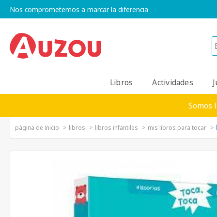
Nos comprometemos a marcar la diferencia
Libros
Actividades
J
Somos l
página de inicio
libros
libros infantiles
mis libros para tocar