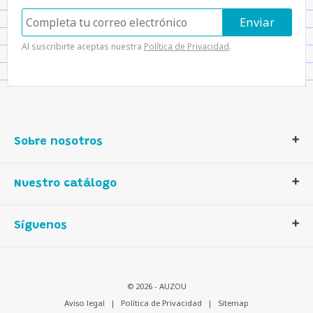
Al suscribirte aceptas nuestra
Política de Privacidad
.
Sobre nosotros
Contáctanos
Nuestro catálogo
Quiénes somos
Nuestra historia
Libros
Síguenos
Nuestros valores
Actividades
Descarga nuestros catálogos
Juegos
Distribución en España
Auzou créatif
© 2026 - AUZOU
Contactanos
Multilingüe
Aviso legal
|
Política de Privacidad
|
Sitemap